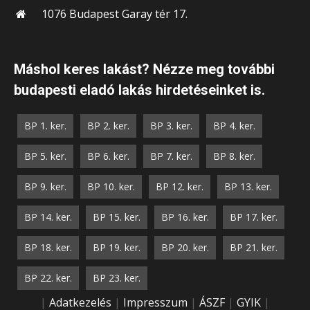
1076 Budapest Garay tér 17.
Máshol keres lakást? Nézze meg további
budapesti eladó lakás hirdetéseinket is.
BP 1. ker.
BP 2. ker.
BP 3. ker.
BP 4. ker.
BP 5. ker.
BP 6. ker.
BP 7. ker.
BP 8. ker.
BP 9. ker.
BP 10. ker.
BP 12. ker.
BP 13. ker.
BP 14. ker.
BP 15. ker.
BP 16. ker.
BP 17. ker.
BP 18. ker.
BP 19. ker.
BP 20. ker.
BP 21. ker.
BP 22. ker.
BP 23. ker.
|
Adatkezelés
|
Impresszum
|
ÁSZF
|
GYIK
|