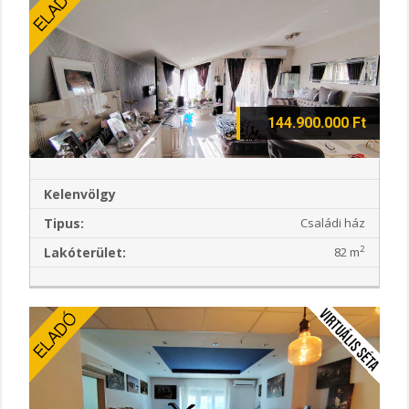
144.900.000 Ft
Kelenvölgy
Tipus:
Családi ház
2
Lakóterület:
82 m