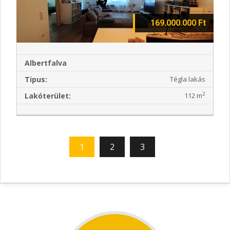
169.000.000 Ft
Albertfalva
Tipus:
Tégla lakás
2
Lakóterület:
112 m
1
2
3