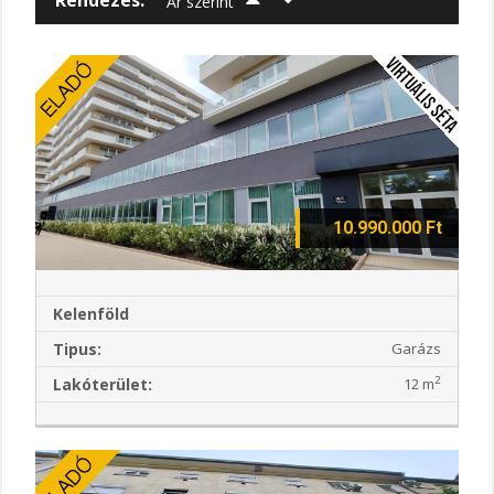
Ár szerint
10.990.000 Ft
Kelenföld
Tipus:
Garázs
2
Lakóterület:
12 m