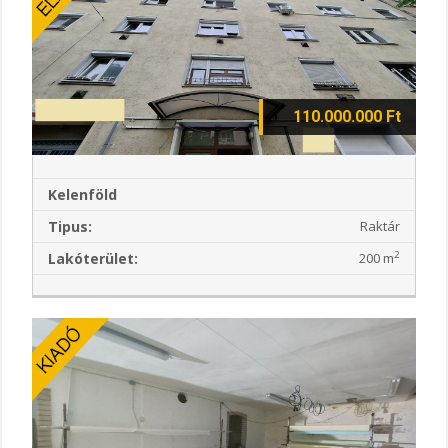
110.000.000 Ft
Kelenföld
Tipus:
Raktár
2
Lakóterület:
200 m