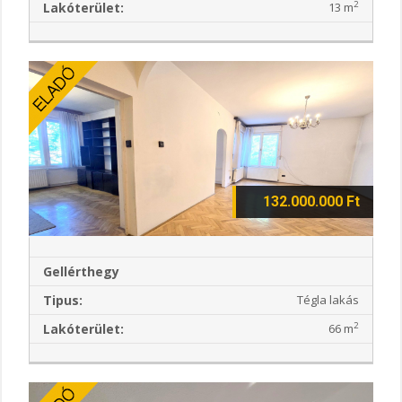
2
Lakóterület:
13 m
132.000.000 Ft
Gellérthegy
Tipus:
Tégla lakás
2
Lakóterület:
66 m