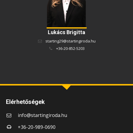
Lukács Brigitta
starting29@startingiroda.hu
+36-20-852-5203
Elérhetőségek
info@startingiroda.hu
+36-20-989-0690